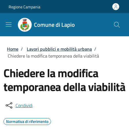
Salta al contenuto principale
Skip to footer content
Regione Campania
Comune di Lapio
Briciole di pane
Home
/
Lavori pubblici e mobilità urbana
/
Chiedere la modifica temporanea della viabilità
Chiedere la modifica
temporanea della viabilità
Condividi
Normativa di riferimento