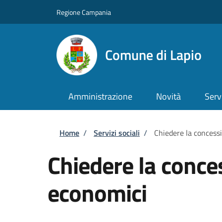
Salta al contenuto principale
Skip to footer content
Regione Campania
Comune di Lapio
Amministrazione
Novità
Serv
Briciole di pane
Home
/
Servizi sociali
/
Chiedere la concess
Chiedere la conce
economici