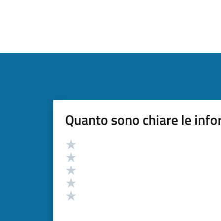
Quanto sono chiare le info
Valutazione
Valuta 5 stelle su 5
Valuta 4 stelle su 5
Valuta 3 stelle su 5
Valuta 2 stelle su 5
Valuta 1 stelle su 5