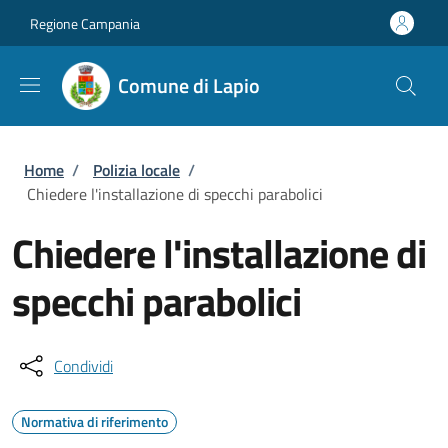
Salta al contenuto principale
Skip to footer content
Regione Campania
Comune di Lapio
Briciole di pane
Home
/
Polizia locale
/
Chiedere l'installazione di specchi parabolici
Chiedere l'installazione di
specchi parabolici
Condividi
Normativa di riferimento