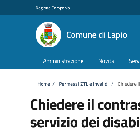
Salta al contenuto principale
Skip to footer content
Regione Campania
Comune di Lapio
Amministrazione
Novità
Serv
Briciole di pane
Home
/
Permessi ZTL e invalidi
/
Chiedere il
Chiedere il contra
servizio dei disabi