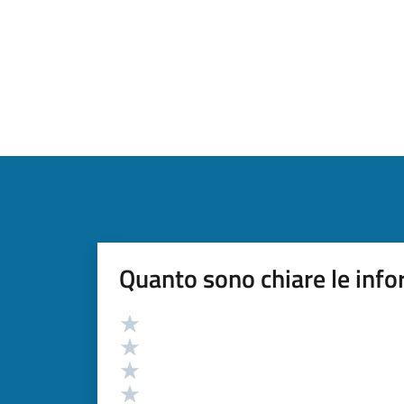
Quanto sono chiare le info
Valutazione
Valuta 5 stelle su 5
Valuta 4 stelle su 5
Valuta 3 stelle su 5
Valuta 2 stelle su 5