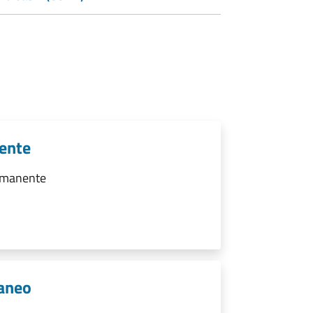
nente
ermanente
raneo