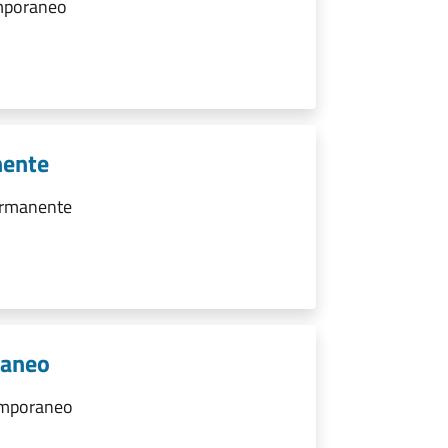
emporaneo
nente
ermanente
raneo
emporaneo