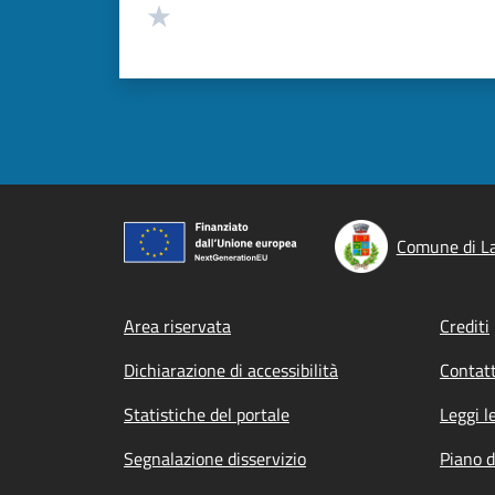
Valuta 1 stelle su 5
Comune di L
Footer menu
Area riservata
Crediti
Dichiarazione di accessibilità
Contatt
Statistiche del portale
Leggi l
Segnalazione disservizio
Piano d