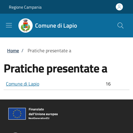
Salta al contenuto principale
Skip to footer content
Regione Campania
Comune di Lapio
Briciole di pane
Home
/
Pratiche presentate a
Pratiche presentate a
Comune di Lapio
16