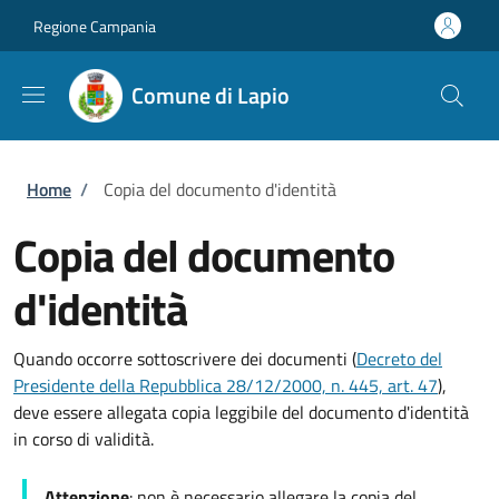
Salta al contenuto principale
Skip to footer content
Regione Campania
Comune di Lapio
Briciole di pane
Home
/
Copia del documento d'identità
Copia del documento
d'identità
Quando occorre sottoscrivere dei documenti (
Decreto del
Presidente della Repubblica 28/12/2000, n. 445, art. 47
),
deve essere allegata copia leggibile del documento d'identità
in corso di validità.
Attenzione
: non è necessario allegare la copia del