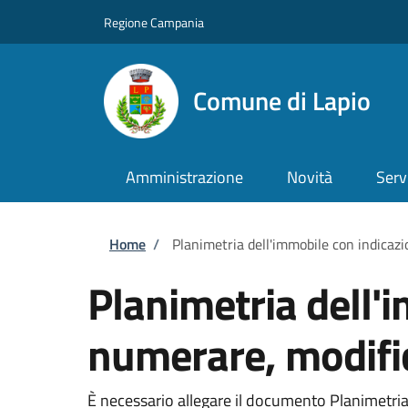
Salta al contenuto principale
Skip to footer content
Regione Campania
Comune di Lapio
Amministrazione
Novità
Serv
Briciole di pane
Home
/
Planimetria dell'immobile con indicaz
Planimetria dell'
numerare, modifi
È necessario allegare il documento Planimetria