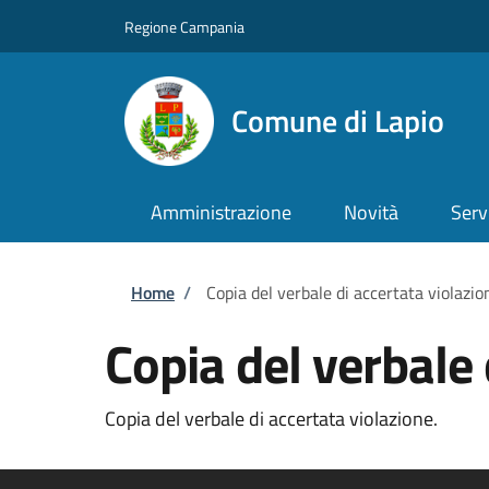
Salta al contenuto principale
Skip to footer content
Regione Campania
Comune di Lapio
Amministrazione
Novità
Serv
Briciole di pane
Home
/
Copia del verbale di accertata violazio
Copia del verbale 
Copia del verbale di accertata violazione.