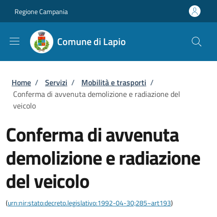
Salta al contenuto principale
Skip to footer content
Regione Campania
Comune di Lapio
Briciole di pane
Home
/
Servizi
/
Mobilità e trasporti
/
Conferma di avvenuta demolizione e radiazione del
veicolo
Conferma di avvenuta
demolizione e radiazione
del veicolo
(
urn:nir:stato:decreto.legislativo:1992-04-30;285~art193
)