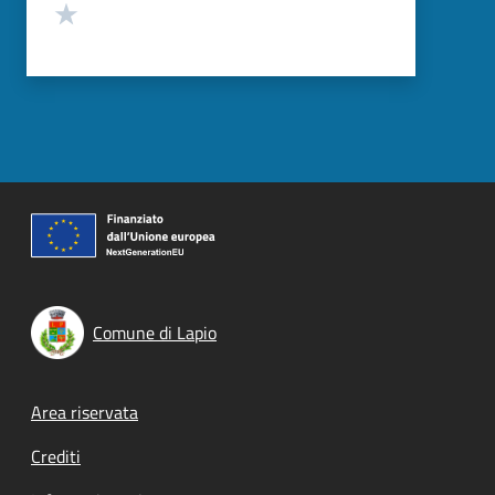
Valuta 1 stelle su 5
Comune di Lapio
Footer menu
Area riservata
Crediti