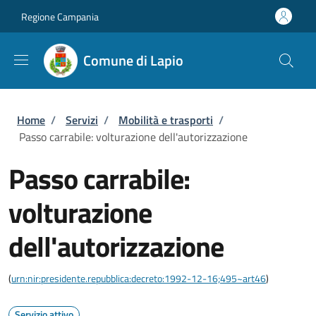
Salta al contenuto principale
Skip to footer content
Regione Campania
Comune di Lapio
Briciole di pane
Home
/
Servizi
/
Mobilità e trasporti
/
Passo carrabile: volturazione dell'autorizzazione
Passo carrabile:
volturazione
dell'autorizzazione
(
urn:nir:presidente.repubblica:decreto:1992-12-16;495~art46
)
Servizio attivo