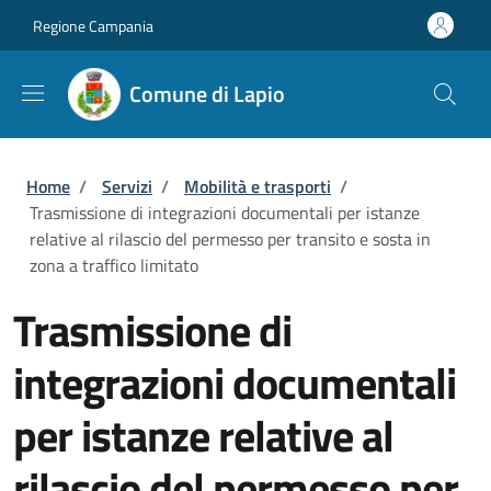
Salta al contenuto principale
Skip to footer content
Regione Campania
Comune di Lapio
Briciole di pane
Home
/
Servizi
/
Mobilità e trasporti
/
Trasmissione di integrazioni documentali per istanze
relative al rilascio del permesso per transito e sosta in
zona a traffico limitato
Trasmissione di
integrazioni documentali
per istanze relative al
rilascio del permesso per