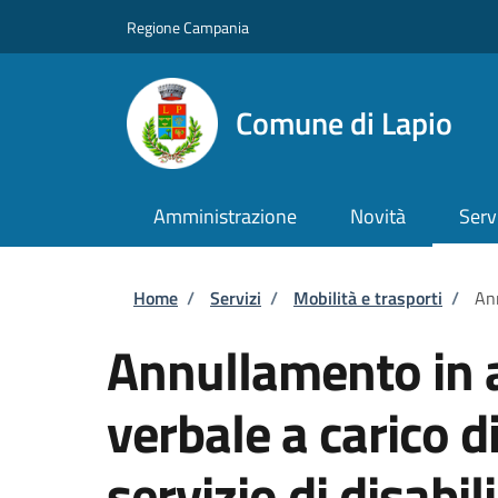
Salta al contenuto principale
Skip to footer content
Regione Campania
Comune di Lapio
Amministrazione
Novità
Serv
Briciole di pane
Home
/
Servizi
/
Mobilità e trasporti
/
Ann
Annullamento in a
verbale a carico d
servizio di disabili