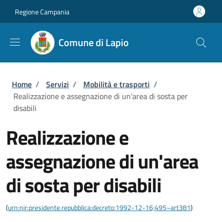
Salta al contenuto principale
Skip to footer content
Regione Campania
Comune di Lapio
Briciole di pane
Home
/
Servizi
/
Mobilità e trasporti
/
Realizzazione e assegnazione di un'area di sosta per
disabili
Realizzazione e
assegnazione di un'area
di sosta per disabili
(
urn:nir:presidente.repubblica:decreto:1992-12-16;495~art381
)