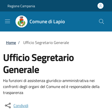
Salta al contenuto principale
Skip to footer content
Regione Campania
Comune di Lapio
Briciole di pane
Home
/
Ufficio Segretario Generale
Ufficio Segretario
Generale
Ha funzioni di assistenza giuridico-amministrativa nei
confronti degli organi del Comune ed è responsabile della
trasparenza
Condividi