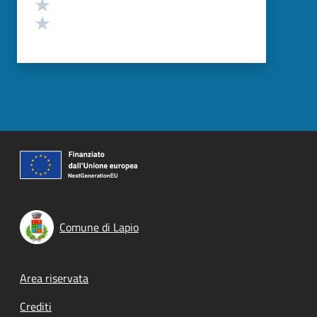
Valuta 2 stelle su 5
Valuta 1 stelle su 5
Comune di Lapio
Footer menu
Area riservata
Crediti