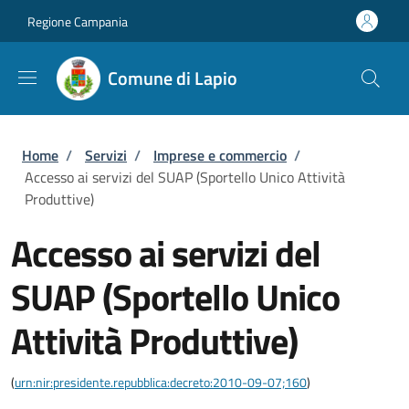
Salta al contenuto principale
Skip to footer content
Regione Campania
Comune di Lapio
Briciole di pane
Home
/
Servizi
/
Imprese e commercio
/
Accesso ai servizi del SUAP (Sportello Unico Attività
Produttive)
Accesso ai servizi del
SUAP (Sportello Unico
Attività Produttive)
(
urn:nir:presidente.repubblica:decreto:2010-09-07;160
)