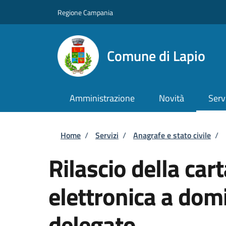
Salta al contenuto principale
Skip to footer content
Regione Campania
Comune di Lapio
Amministrazione
Novità
Serv
Briciole di pane
Home
/
Servizi
/
Anagrafe e stato civile
/
Rilascio della cart
elettronica a domi
delegato