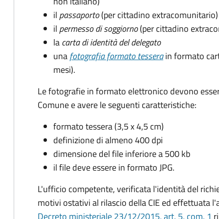
non italiano)
il
passaporto
(per cittadino extracomunitario)
il
permesso di soggiorno
(per cittadino extrac
la
carta di identità del delegato
una
fotografia formato tessera
in formato car
mesi).
Le fotografie in formato elettronico devono esser
Comune e avere le seguenti caratteristiche
:
formato tessera (3,5 x 4,5 cm)
definizione di almeno 400 dpi
dimensione del file inferiore a 500 kb
il file deve essere in formato JPG.
L'ufficio competente, verificata l'identità del rich
motivi ostativi al rilascio della CIE ed effettuata 
Decreto ministeriale 23/12/2015, art. 5, com. 1
ri