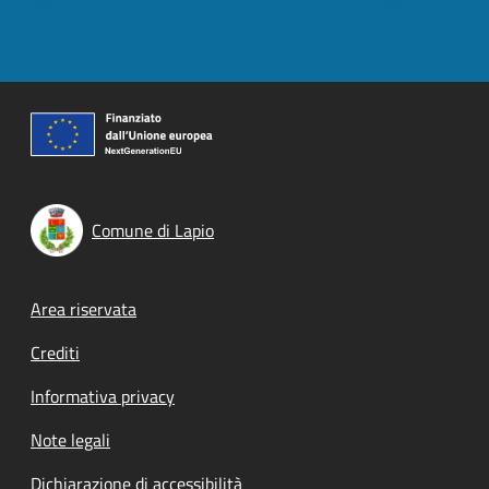
Comune di Lapio
Footer menu
Area riservata
Crediti
Informativa privacy
Note legali
Dichiarazione di accessibilità