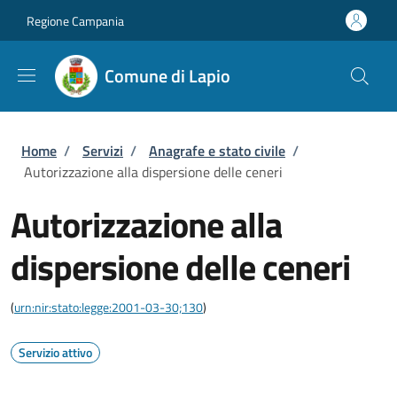
Salta al contenuto principale
Skip to footer content
Regione Campania
Comune di Lapio
Briciole di pane
Home
/
Servizi
/
Anagrafe e stato civile
/
Autorizzazione alla dispersione delle ceneri
Autorizzazione alla
dispersione delle ceneri
(
urn:nir:stato:legge:2001-03-30;130
)
Servizio attivo