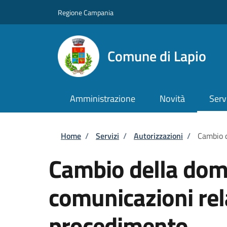
Salta al contenuto principale
Skip to footer content
Regione Campania
Comune di Lapio
Amministrazione
Novità
Serv
Briciole di pane
Home
/
Servizi
/
Autorizzazioni
/
Cambio d
Cambio della domi
comunicazioni rel
procedimento