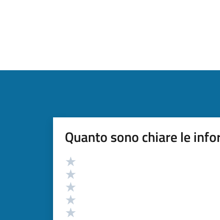
Quanto sono chiare le info
Valutazione
Valuta 5 stelle su 5
Valuta 4 stelle su 5
Valuta 3 stelle su 5
Valuta 2 stelle su 5
Valuta 1 stelle su 5