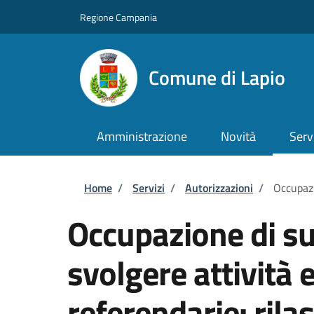
Salta al contenuto principale
Skip to footer content
Regione Campania
Comune di Lapio
Amministrazione
Novità
Serv
Briciole di pane
Home
/
Servizi
/
Autorizzazioni
/
Occupazi
Occupazione di su
svolgere attività e
referendarie: rilas