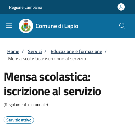
Salta al contenuto principale
Skip to footer content
Regione Campania
Comune di Lapio
Briciole di pane
Home
/
Servizi
/
Educazione e formazione
/
Mensa scolastica: iscrizione al servizio
Mensa scolastica:
iscrizione al servizio
(Regolamento comunale)
Servizio attivo