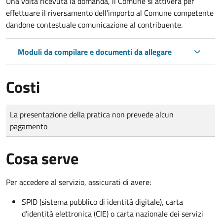
Una volta ricevuta la domanda, il Comune si attiverà per
effettuare il riversamento dell'importo al Comune competente
dandone contestuale comunicazione al contribuente.
Moduli da compilare e documenti da allegare
Costi
Tipo di pagamento
Importo
La presentazione della pratica non prevede alcun
pagamento
Cosa serve
Per accedere al servizio, assicurati di avere:
SPID (sistema pubblico di identità digitale), carta
d’identità elettronica (CIE) o carta nazionale dei servizi