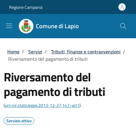
Salta al contenuto principale
Skip to footer content
Regione Campania
Comune di Lapio
Briciole di pane
Home
/
Servizi
/
Tributi, finanze e contravvenzioni
/
Riversamento del pagamento di tributi
Riversamento del
pagamento di tributi
(
urn:nir:stato:legge:2013-12-27;147~art1
)
Servizio attivo