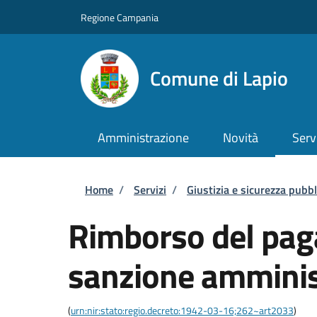
Salta al contenuto principale
Skip to footer content
Regione Campania
Comune di Lapio
Amministrazione
Novità
Serv
Briciole di pane
Home
/
Servizi
/
Giustizia e sicurezza pubbl
Rimborso del pag
sanzione amminis
(
urn:nir:stato:regio.decreto:1942-03-16;262~art2033
)