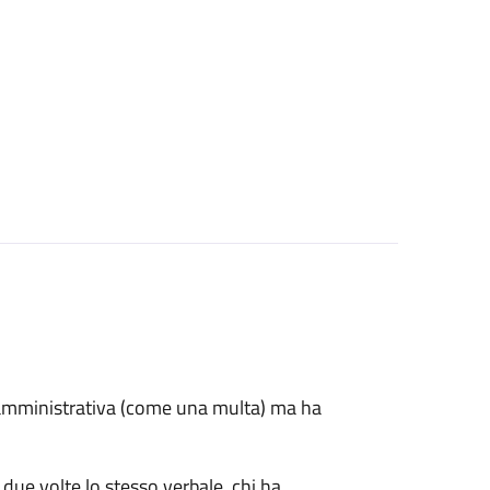
e amministrativa (come una multa) ma ha
 due volte lo stesso verbale, chi ha