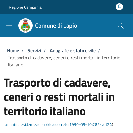
Salta al contenuto principale
Skip to footer content
Regione Campania
Comune di Lapio
Briciole di pane
Home
/
Servizi
/
Anagrafe e stato civile
/
Trasporto di cadavere, ceneri o resti mortali in territorio
italiano
Trasporto di cadavere,
ceneri o resti mortali in
territorio italiano
(
urn:nir:presidente.repubblica:decreto:1990-09-10;285~art24
)