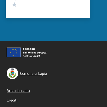
Valuta 1 stelle su 5
Comune di Lapio
Footer menu
Area riservata
Crediti