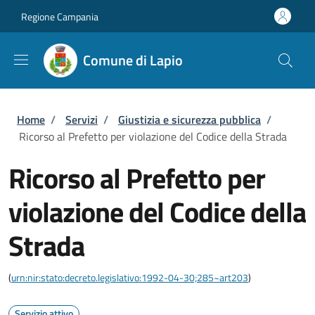
Salta al contenuto principale
Skip to footer content
Regione Campania
Comune di Lapio
Briciole di pane
Home
/
Servizi
/
Giustizia e sicurezza pubblica
/
Ricorso al Prefetto per violazione del Codice della Strada
Ricorso al Prefetto per
violazione del Codice della
Strada
(
urn:nir:stato:decreto.legislativo:1992-04-30;285~art203
)
Servizio attivo