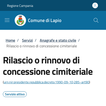
Salta al contenuto principale
Skip to footer content
Regione Campania
Comune di Lapio
Briciole di pane
Home
/
Servizi
/
Anagrafe e stato civile
/
Rilascio o rinnovo di concessione cimiteriale
Rilascio o rinnovo di
concessione cimiteriale
(
urn:nir:presidente.repubblica:decreto:1990-09-10;285~art90
)
Servizio attivo