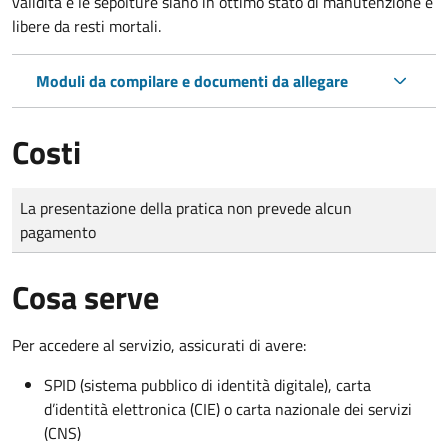
validità e le sepolture siano in ottimo stato di manutenzione e
libere da resti mortali.
Moduli da compilare e documenti da allegare
Costi
Tipo di pagamento
Importo
La presentazione della pratica non prevede alcun
pagamento
Cosa serve
Per accedere al servizio, assicurati di avere:
SPID (sistema pubblico di identità digitale), carta
d’identità elettronica (CIE) o carta nazionale dei servizi
(CNS)