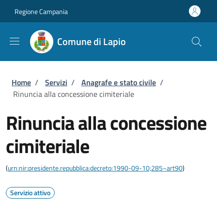
Salta al contenuto principale
Skip to footer content
Regione Campania
Comune di Lapio
Briciole di pane
Home
/
Servizi
/
Anagrafe e stato civile
/
Rinuncia alla concessione cimiteriale
Rinuncia alla concessione
cimiteriale
(
urn:nir:presidente.repubblica:decreto:1990-09-10;285~art90
)
Servizio attivo