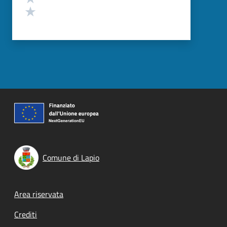
Valuta 1 stelle su 5
Comune di Lapio
Footer menu
Area riservata
Crediti