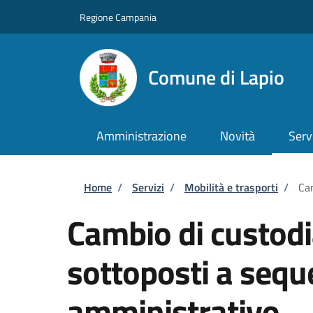
Salta al contenuto principale
Skip to footer content
Regione Campania
Comune di Lapio
Amministrazione
Novità
Serv
Briciole di pane
Home
/
Servizi
/
Mobilità e trasporti
/
Cam
Cambio di custodia
sottoposti a sequ
amministrativo