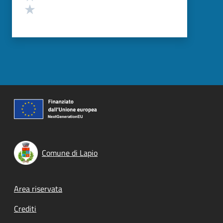
Valuta 1 stelle su 5
Comune di Lapio
Footer menu
Area riservata
Crediti