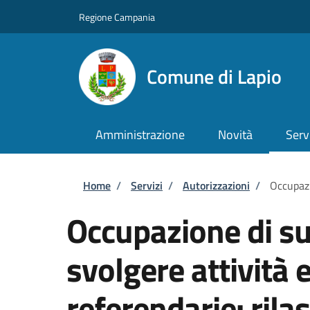
Salta al contenuto principale
Skip to footer content
Regione Campania
Comune di Lapio
Amministrazione
Novità
Serv
Briciole di pane
Home
/
Servizi
/
Autorizzazioni
/
Occupazi
Occupazione di su
svolgere attività e
referendarie: rilas