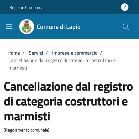
Salta al contenuto principale
Skip to footer content
Regione Campania
Comune di Lapio
Briciole di pane
Home
/
Servizi
/
Imprese e commercio
/
Cancellazione dal registro di categoria costruttori e
marmisti
Cancellazione dal registro
di categoria costruttori e
marmisti
(Regolamento comunale)