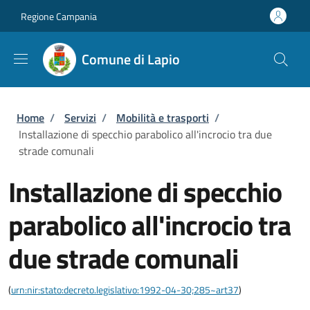
Salta al contenuto principale
Skip to footer content
Regione Campania
Comune di Lapio
Briciole di pane
Home
/
Servizi
/
Mobilità e trasporti
/
Installazione di specchio parabolico all'incrocio tra due
strade comunali
Installazione di specchio
parabolico all'incrocio tra
due strade comunali
(
urn:nir:stato:decreto.legislativo:1992-04-30;285~art37
)