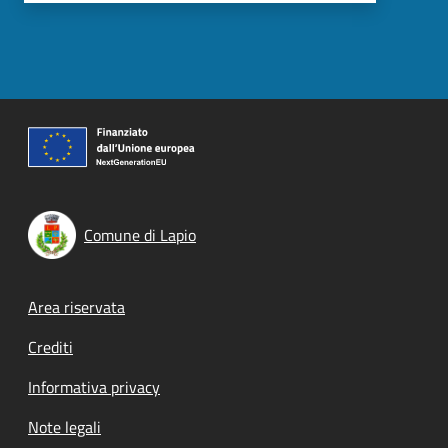
Comune di Lapio
Footer menu
Area riservata
Crediti
Informativa privacy
Note legali