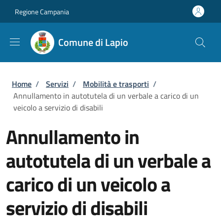
Salta al contenuto principale
Skip to footer content
Regione Campania
Comune di Lapio
Briciole di pane
Home
/
Servizi
/
Mobilità e trasporti
/
Annullamento in autotutela di un verbale a carico di un
veicolo a servizio di disabili
Annullamento in
autotutela di un verbale a
carico di un veicolo a
servizio di disabili